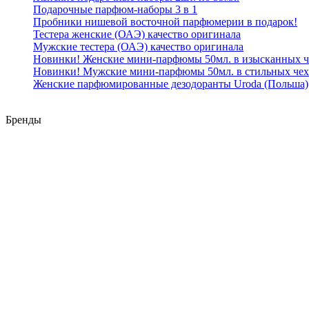
Подарочные парфюм-наборы 3 в 1
Пробники нишевой восточной парфюмерии в подарок!
Тестера женские (ОАЭ) качество оригинала
Мужские тестера (ОАЭ) качество оригинала
Новинки! Женские мини-парфюмы 50мл. в изысканных ч
Новинки! Мужские мини-парфюмы 50мл. в стильных чех
Женские парфюмированные дезодоранты Uroda (Польша)
Бренды