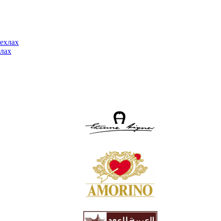
ехлах
лах