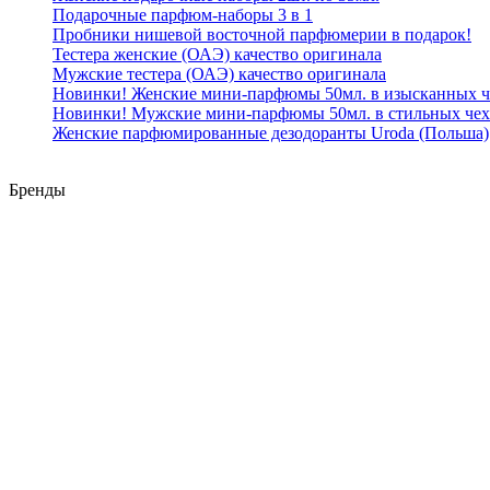
Подарочные парфюм-наборы 3 в 1
Пробники нишевой восточной парфюмерии в подарок!
Тестера женские (ОАЭ) качество оригинала
Мужские тестера (ОАЭ) качество оригинала
Новинки! Женские мини-парфюмы 50мл. в изысканных ч
Новинки! Мужские мини-парфюмы 50мл. в стильных чех
Женские парфюмированные дезодоранты Uroda (Польша)
Бренды