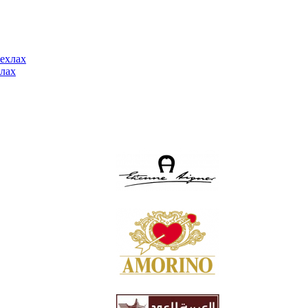
ехлах
лах