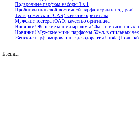
Подарочные парфюм-наборы 3 в 1
Пробники нишевой восточной парфюмерии в подарок!
Тестера женские (ОАЭ) качество оригинала
Мужские тестера (ОАЭ) качество оригинала
Новинки! Женские мини-парфюмы 50мл. в изысканных ч
Новинки! Мужские мини-парфюмы 50мл. в стильных чех
Женские парфюмированные дезодоранты Uroda (Польша)
Бренды