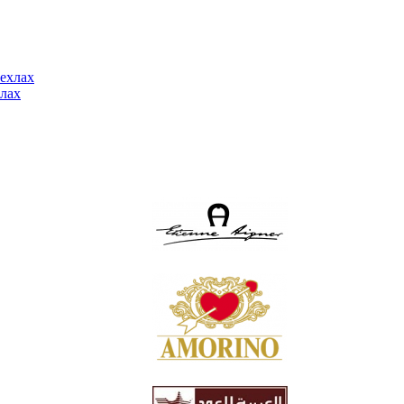
ехлах
лах