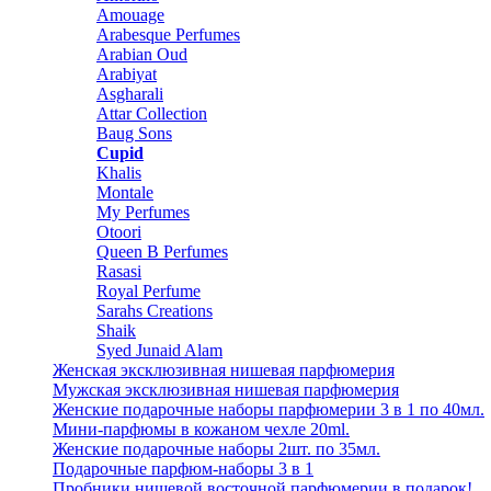
Amouage
Arabesque Perfumes
Arabian Oud
Arabiyat
Asgharali
Attar Collection
Baug Sons
Cupid
Khalis
Montale
My Perfumes
Otoori
Queen B Perfumes
Rasasi
Royal Perfume
Sarahs Creations
Shaik
Syed Junaid Alam
Женская эксклюзивная нишевая парфюмерия
Мужская эксклюзивная нишевая парфюмерия
Женские подарочные наборы парфюмерии 3 в 1 по 40мл.
Мини-парфюмы в кожаном чехле 20ml.
Женские подарочные наборы 2шт. по 35мл.
Подарочные парфюм-наборы 3 в 1
Пробники нишевой восточной парфюмерии в подарок!