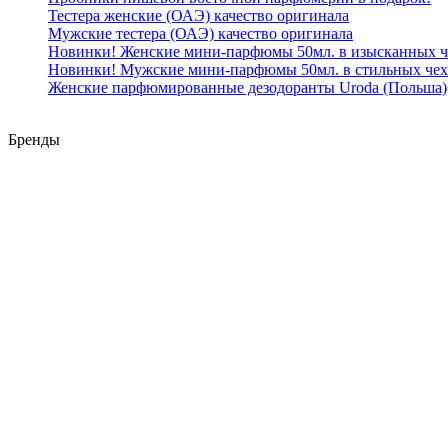
Тестера женские (ОАЭ) качество оригинала
Мужские тестера (ОАЭ) качество оригинала
Новинки! Женские мини-парфюмы 50мл. в изысканных ч
Новинки! Мужские мини-парфюмы 50мл. в стильных чех
Женские парфюмированные дезодоранты Uroda (Польша)
Бренды