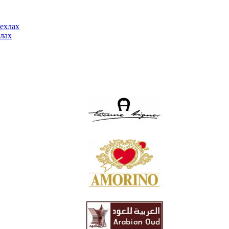
ехлах
лах