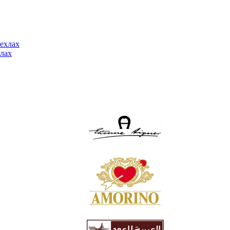
ехлах
лах