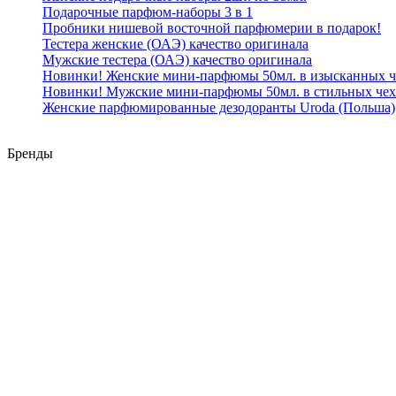
Подарочные парфюм-наборы 3 в 1
Пробники нишевой восточной парфюмерии в подарок!
Тестера женские (ОАЭ) качество оригинала
Мужские тестера (ОАЭ) качество оригинала
Новинки! Женские мини-парфюмы 50мл. в изысканных ч
Новинки! Мужские мини-парфюмы 50мл. в стильных чех
Женские парфюмированные дезодоранты Uroda (Польша)
Бренды