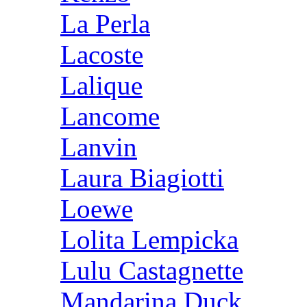
La Perla
Lacoste
Lalique
Lancome
Lanvin
Laura Biagiotti
Loewe
Lolita Lempicka
Lulu Castagnette
Mandarina Duck