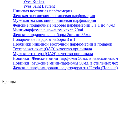
Yves Rocher
Yves Saint Laurent
Нишевая восточная парфюмерия
Женская эксклюзивная нишевая парфюмерия
Мужская эксклюзивная нишевая парфюмерия
Женские подарочные наборы парфюмерии 3 в 1 по 40мл.
Мини-парфюмы в кожаном чехле 20ml.
Женские подарочные наборы 2шт. по 35мл.
Подарочные парфюм-наборы 3 в 1
Пробники нишевой восточной парфюмерии в подарок!
Тестера женские (ОАЭ) качество оригинала
Мужские тестера (ОАЭ) качество оригинала
Новинки! Женские мини-парфюмы 50мл. в изысканных ч
Новинки! Мужские мини-парфюмы 50мл. в стильных чех
Женские парфюмированные дезодоранты Uroda (Польша)
Бренды