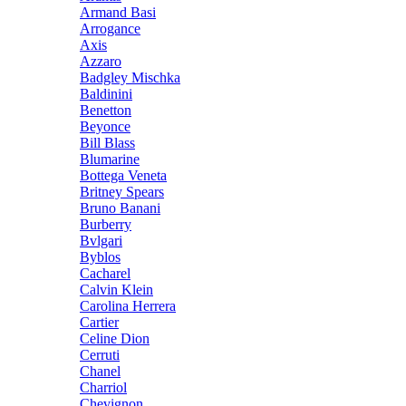
Armand Basi
Arrogance
Axis
Azzaro
Badgley Mischka
Baldinini
Benetton
Beyonce
Bill Blass
Blumarine
Bottega Veneta
Britney Spears
Bruno Banani
Burberry
Bvlgari
Byblos
Cacharel
Calvin Klein
Carolina Herrera
Cartier
Celine Dion
Cerruti
Chanel
Charriol
Chevignon