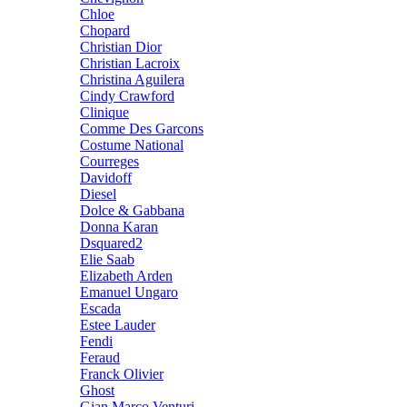
Chloe
Chopard
Christian Dior
Christian Lacroix
Christina Aguilera
Cindy Crawford
Clinique
Comme Des Garcons
Costume National
Courreges
Davidoff
Diesel
Dolce & Gabbana
Donna Karan
Dsquared2
Elie Saab
Elizabeth Arden
Emanuel Ungaro
Escada
Estee Lauder
Fendi
Feraud
Franck Olivier
Ghost
Gian Marco Venturi