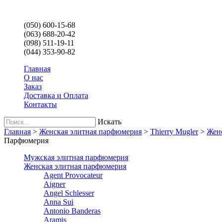
(050) 600-15-68
(063) 688-20-42
(098) 511-19-11
(044) 353-90-82
Главная
О нас
Заказ
Доставка и Оплата
Контакты
Искать
Главная
>
Женская элитная парфюмерия
>
Thierry Mugler
>
Женс
Парфюмерия
Мужская элитная парфюмерия
Женская элитная парфюмерия
Agent Provocateur
Aigner
Angel Schlesser
Anna Sui
Antonio Banderas
Aramis