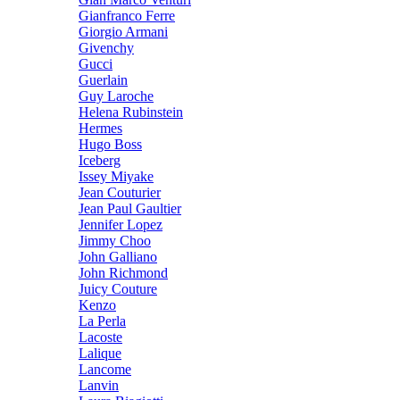
Gianfranco Ferre
Giorgio Armani
Givenchy
Gucci
Guerlain
Guy Laroche
Helena Rubinstein
Hermes
Hugo Boss
Iceberg
Issey Miyake
Jean Couturier
Jean Paul Gaultier
Jennifer Lopez
Jimmy Choo
John Galliano
John Richmond
Juicy Couture
Kenzo
La Perla
Lacoste
Lalique
Lancome
Lanvin