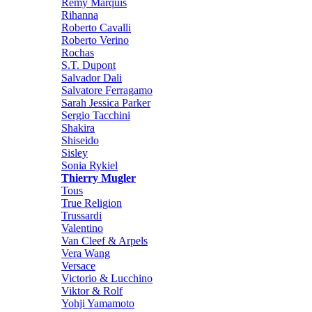
Remy Marquis
Rihanna
Roberto Cavalli
Roberto Verino
Rochas
S.T. Dupont
Salvador Dali
Salvatore Ferragamo
Sarah Jessica Parker
Sergio Tacchini
Shakira
Shiseido
Sisley
Sonia Rykiel
Thierry Mugler
Tous
True Religion
Trussardi
Valentino
Van Cleef & Arpels
Vera Wang
Versace
Victorio & Lucchino
Viktor & Rolf
Yohji Yamamoto