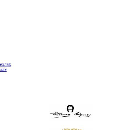
ехлах
лах