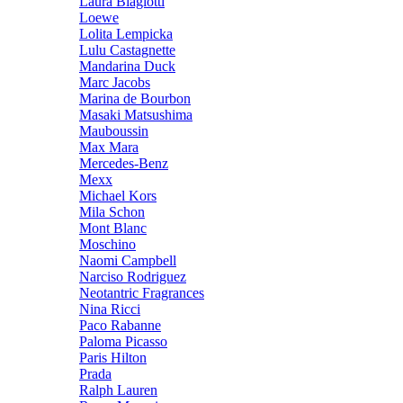
Laura Biagiotti
Loewe
Lolita Lempicka
Lulu Castagnette
Mandarina Duck
Marc Jacobs
Marina de Bourbon
Masaki Matsushima
Mauboussin
Max Mara
Mercedes-Benz
Mexx
Michael Kors
Mila Schon
Mont Blanc
Moschino
Naomi Campbell
Narciso Rodriguez
Neotantric Fragrances
Nina Ricci
Paco Rabanne
Paloma Picasso
Paris Hilton
Prada
Ralph Lauren