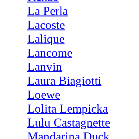
La Perla
Lacoste
Lalique
Lancome
Lanvin
Laura Biagiotti
Loewe
Lolita Lempicka
Lulu Castagnette
Mandarina Duck