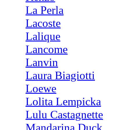
La Perla
Lacoste
Lalique
Lancome
Lanvin
Laura Biagiotti
Loewe
Lolita Lempicka
Lulu Castagnette
Mandarina Duck