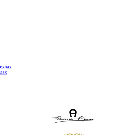
ехлах
лах