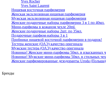
Yves Rocher
Yves Saint Laurent
Нишевая восточная парфюмерия
Женская эксклюзивная нишевая парфюмерия
Мужская эксклюзивная нишевая парфюмерия
Женские подарочные наборы парфюмерии 3 в 1 по 40мл.
Мини-парфюмы в кожаном чехле 20ml.
Женские подарочные наборы 2шт. по 35мл.
Подарочные парфюм-наборы 3 в 1
Пробники нишевой восточной парфюмерии в подарок!
Тестера женские (ОАЭ) качество оригинала
Мужские тестера (ОАЭ) качество оригинала
Новинки! Женские мини-парфюмы 50мл. в изысканных ч
Новинки! Мужские мини-парфюмы 50мл. в стильных чех
Женские парфюмированные дезодоранты Uroda (Польша)
Бренды