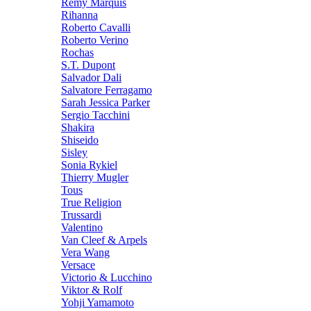
Remy Marquis
Rihanna
Roberto Cavalli
Roberto Verino
Rochas
S.T. Dupont
Salvador Dali
Salvatore Ferragamo
Sarah Jessica Parker
Sergio Tacchini
Shakira
Shiseido
Sisley
Sonia Rykiel
Thierry Mugler
Tous
True Religion
Trussardi
Valentino
Van Cleef & Arpels
Vera Wang
Versace
Victorio & Lucchino
Viktor & Rolf
Yohji Yamamoto