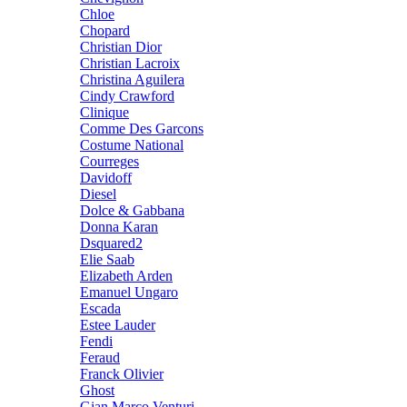
Chloe
Chopard
Christian Dior
Christian Lacroix
Christina Aguilera
Cindy Crawford
Clinique
Comme Des Garcons
Costume National
Courreges
Davidoff
Diesel
Dolce & Gabbana
Donna Karan
Dsquared2
Elie Saab
Elizabeth Arden
Emanuel Ungaro
Escada
Estee Lauder
Fendi
Feraud
Franck Olivier
Ghost
Gian Marco Venturi