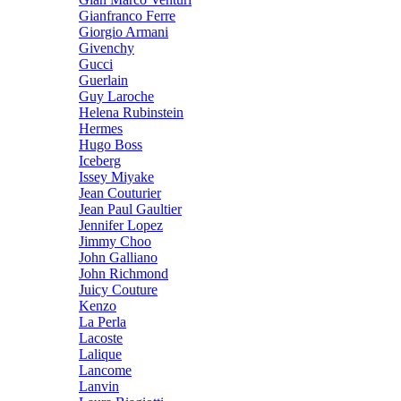
Gianfranco Ferre
Giorgio Armani
Givenchy
Gucci
Guerlain
Guy Laroche
Helena Rubinstein
Hermes
Hugo Boss
Iceberg
Issey Miyake
Jean Couturier
Jean Paul Gaultier
Jennifer Lopez
Jimmy Choo
John Galliano
John Richmond
Juicy Couture
Kenzo
La Perla
Lacoste
Lalique
Lancome
Lanvin