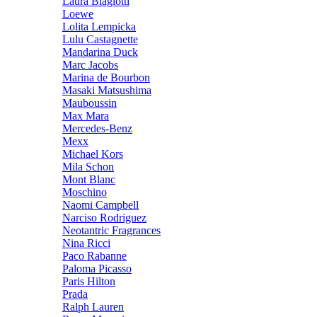
Laura Biagiotti
Loewe
Lolita Lempicka
Lulu Castagnette
Mandarina Duck
Marc Jacobs
Marina de Bourbon
Masaki Matsushima
Mauboussin
Max Mara
Mercedes-Benz
Mexx
Michael Kors
Mila Schon
Mont Blanc
Moschino
Naomi Campbell
Narciso Rodriguez
Neotantric Fragrances
Nina Ricci
Paco Rabanne
Paloma Picasso
Paris Hilton
Prada
Ralph Lauren