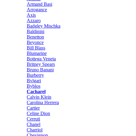
Armand Basi
Arrogance
Axis
Azzaro
Badgley Mischka
Baldinini
Benetton
Beyonce
Bill Blass
Blumarine
Bottega Veneta
Britney Spears
Bruno Banani
Burberry
Bvlgari
Byblos
Cacharel
Calvin Klein
Carolina Herrera
Cartier
Celine Dion
Cerruti
Chanel
Charriol
Chevignon