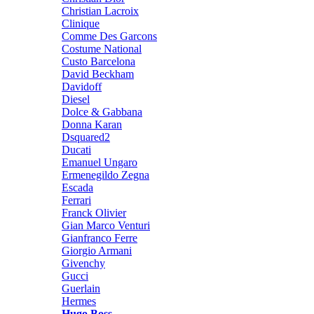
Christian Lacroix
Clinique
Comme Des Garcons
Costume National
Custo Barcelona
David Beckham
Davidoff
Diesel
Dolce & Gabbana
Donna Karan
Dsquared2
Ducati
Emanuel Ungaro
Ermenegildo Zegna
Escada
Ferrari
Franck Olivier
Gian Marco Venturi
Gianfranco Ferre
Giorgio Armani
Givenchy
Gucci
Guerlain
Hermes
Hugo Boss