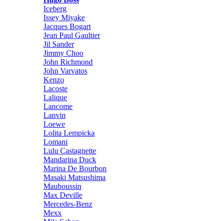
Iceberg
Issey Miyake
Jacques Bogart
Jean Paul Gaultier
Jil Sander
Jimmy Choo
John Richmond
John Varvatos
Kenzo
Lacoste
Lalique
Lancome
Lanvin
Loewe
Lolita Lempicka
Lomani
Lulu Castagnette
Mandarina Duck
Marina De Bourbon
Masaki Matsushima
Mauboussin
Max Deville
Mercedes-Benz
Mexx