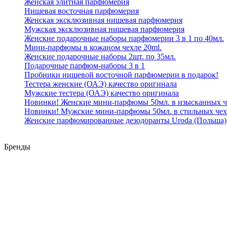
Женская элитная парфюмерия
Нишевая восточная парфюмерия
Женская эксклюзивная нишевая парфюмерия
Мужская эксклюзивная нишевая парфюмерия
Женские подарочные наборы парфюмерии 3 в 1 по 40мл.
Мини-парфюмы в кожаном чехле 20ml.
Женские подарочные наборы 2шт. по 35мл.
Подарочные парфюм-наборы 3 в 1
Пробники нишевой восточной парфюмерии в подарок!
Тестера женские (ОАЭ) качество оригинала
Мужские тестера (ОАЭ) качество оригинала
Новинки! Женские мини-парфюмы 50мл. в изысканных ч
Новинки! Мужские мини-парфюмы 50мл. в стильных чех
Женские парфюмированные дезодоранты Uroda (Польша)
Бренды