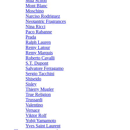
Mila Schon
Mont Blanc
Moschino
Narciso Rodriguez
Neotantric Fragrances
Nina Ricci
Paco Rabanne
Prada
Ralph Lauren
Remy Latour
Remy Marquis
Roberto Cavalli
S.T. Dupont
Salvatore Ferragamo
Sergio Tacchini
Shiseido
Sisley
Thierry Mugler
True Religion
Trussardi
Valentino
Versace
Viktor Rolf
Yohji Yamamoto
Yves Saint Laurent