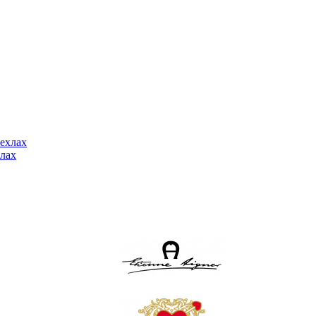
ехлах
лах