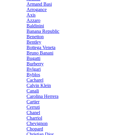
Armand Basi
Arrogance
Axis
Azzaro
Baldinini
Banana Republic
Benetton
Bentley
Bottega Veneta
Bruno Banani
Bugatti
Burberry
Bvlgari
Byblos
Cacharel
Calvin Klein
Canali
Carolina Herrera
Cartier
Cerruti
Chanel
Charriol
Chevignon
Chopard
Christian Dior