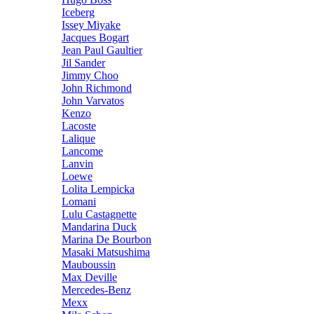
Iceberg
Issey Miyake
Jacques Bogart
Jean Paul Gaultier
Jil Sander
Jimmy Choo
John Richmond
John Varvatos
Kenzo
Lacoste
Lalique
Lancome
Lanvin
Loewe
Lolita Lempicka
Lomani
Lulu Castagnette
Mandarina Duck
Marina De Bourbon
Masaki Matsushima
Mauboussin
Max Deville
Mercedes-Benz
Mexx