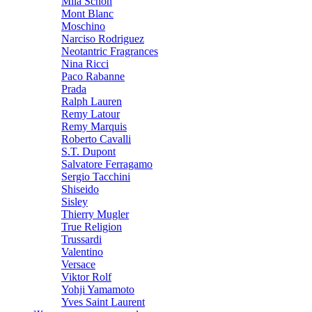
Mila Schon
Mont Blanc
Moschino
Narciso Rodriguez
Neotantric Fragrances
Nina Ricci
Paco Rabanne
Prada
Ralph Lauren
Remy Latour
Remy Marquis
Roberto Cavalli
S.T. Dupont
Salvatore Ferragamo
Sergio Tacchini
Shiseido
Sisley
Thierry Mugler
True Religion
Trussardi
Valentino
Versace
Viktor Rolf
Yohji Yamamoto
Yves Saint Laurent