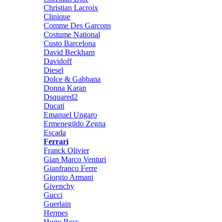
Christian Lacroix
Clinique
Comme Des Garcons
Costume National
Custo Barcelona
David Beckham
Davidoff
Diesel
Dolce & Gabbana
Donna Karan
Dsquared2
Ducati
Emanuel Ungaro
Ermenegildo Zegna
Escada
Ferrari
Franck Olivier
Gian Marco Venturi
Gianfranco Ferre
Giorgio Armani
Givenchy
Gucci
Guerlain
Hermes
Hugo Boss