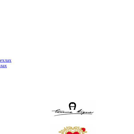
ехлах
лах