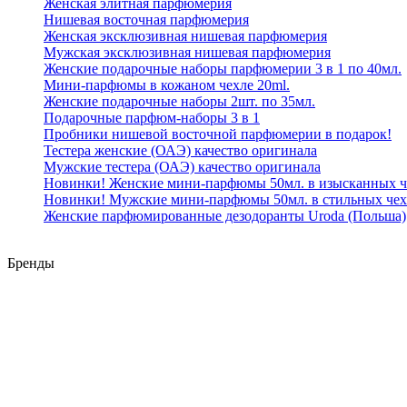
Женская элитная парфюмерия
Нишевая восточная парфюмерия
Женская эксклюзивная нишевая парфюмерия
Мужская эксклюзивная нишевая парфюмерия
Женские подарочные наборы парфюмерии 3 в 1 по 40мл.
Мини-парфюмы в кожаном чехле 20ml.
Женские подарочные наборы 2шт. по 35мл.
Подарочные парфюм-наборы 3 в 1
Пробники нишевой восточной парфюмерии в подарок!
Тестера женские (ОАЭ) качество оригинала
Мужские тестера (ОАЭ) качество оригинала
Новинки! Женские мини-парфюмы 50мл. в изысканных ч
Новинки! Мужские мини-парфюмы 50мл. в стильных чех
Женские парфюмированные дезодоранты Uroda (Польша)
Бренды